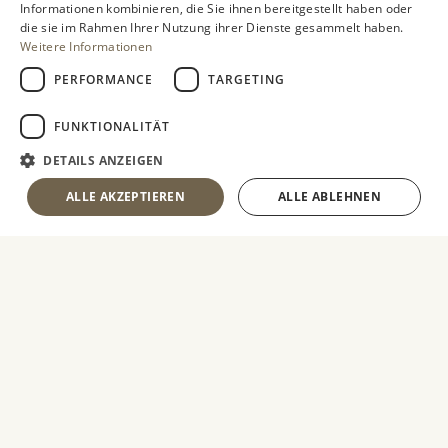
Informationen kombinieren, die Sie ihnen bereitgestellt haben oder
die sie im Rahmen Ihrer Nutzung ihrer Dienste gesammelt haben.
Weitere Informationen
Ich hatte heute meinen ersten
Total positiv ü
PERFORMANCE
TARGETING
Arzttermin zum Screening in
freundliches P
dieser Praxis, bin dermaßen
es kurz vor de
FUNKTIONALITÄT
begeistert, dass ich hier einen
war. Kurze War
Kommentar hinterlassen
Wartezimmer. 
DETAILS ANZEIGEN
möchte . Wartezeit minimalst,
Terminvergab
ALLE AKZEPTIEREN
ALLE ABLEHNEN
Personal trotz Stress und Hitze
DOCTOLIB hat
megafreundlich, die Ärztin das
funktioniert, 
beste was ich mir wünschen
mit langer War
könnte. Wenn man sich
Facharzttermin,
freundlich zeigt kommt sowas
überall so. Fra
auch auf einen zurück, meine
sehr freundlic
Meinung. Sehr gerne wieder.
kompetent. Sie
Ruhe meine l
Vorgeschichte
konnte mir sch
E
FTF G.