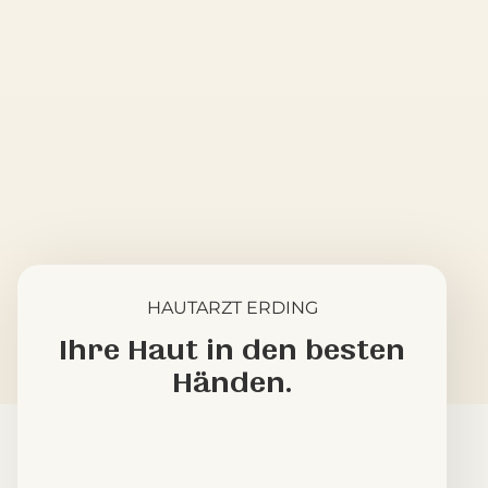
Ihnen das gesamte Spektrum moderner
Hautheilkunde – von der klassischen
Dermatologie über die Kinderdermatologie bis
hin zur Laserchirurgie. Ein besonderer
Schwerpunkt liegt auf der computergestützten
Hautkrebsvorsorge, um Hautveränderungen
frühzeitig und präzise zu erkennen. Wenn Sie
einen erfahrenen Hautarzt in Erding suchen, sind
HAUTARZT ERDING
Sie bei uns in den besten Händen.
Ihre Haut in den besten
Händen.